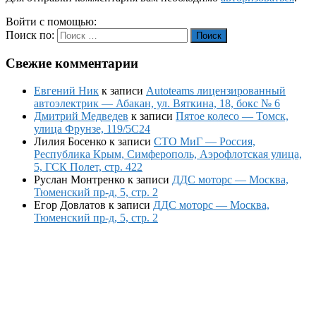
Войти с помощью:
Поиск по:
Поиск
Свежие комментарии
Евгений Ник
к записи
Autoteams лицензированный
автоэлектрик — Абакан, ул. Вяткина, 18, бокс № 6
Дмитрий Медведев
к записи
Пятое колесо — Томск,
улица Фрунзе, 119/5С24
Лилия Босенко
к записи
СТО МиГ — Россия,
Республика Крым, Симферополь, Аэрофлотская улица,
5, ГСК Полет, стр. 422
Руслан Монтренко
к записи
ДДС моторс — Москва,
Тюменский пр-д, 5, стр. 2
Егор Довлатов
к записи
ДДС моторс — Москва,
Тюменский пр-д, 5, стр. 2