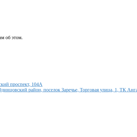
м об этом.
кий проспект, 104А
Одинцовский район, поселок Заречье, Торговая улица, 1, ТК Анг