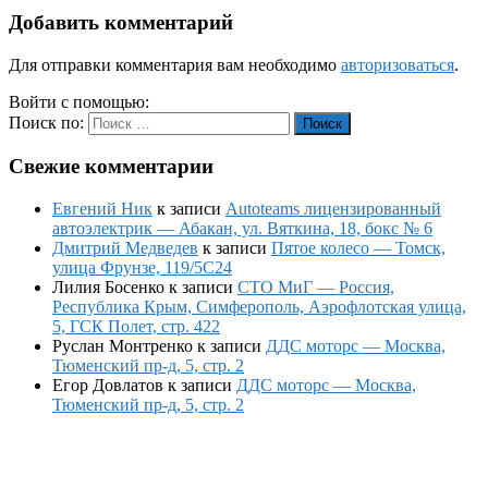
Добавить комментарий
Для отправки комментария вам необходимо
авторизоваться
.
Войти с помощью:
Поиск по:
Поиск
Свежие комментарии
Евгений Ник
к записи
Autoteams лицензированный
автоэлектрик — Абакан, ул. Вяткина, 18, бокс № 6
Дмитрий Медведев
к записи
Пятое колесо — Томск,
улица Фрунзе, 119/5С24
Лилия Босенко
к записи
СТО МиГ — Россия,
Республика Крым, Симферополь, Аэрофлотская улица,
5, ГСК Полет, стр. 422
Руслан Монтренко
к записи
ДДС моторс — Москва,
Тюменский пр-д, 5, стр. 2
Егор Довлатов
к записи
ДДС моторс — Москва,
Тюменский пр-д, 5, стр. 2