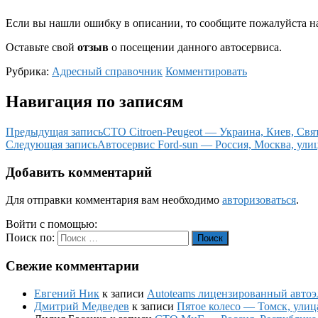
Если вы нашли ошибку в описании, то сообщите пожалуйста на
Оставьте свой
отзыв
о посещении данного автосервиса.
Рубрика:
Адресный справочник
Комментировать
Навигация по записям
Предыдущая запись
СТО Citroen-Peugeot — Украина, Киев, Свя
Следующая запись
Автосервис Ford-sun — Россия, Москва, ули
Добавить комментарий
Для отправки комментария вам необходимо
авторизоваться
.
Войти с помощью:
Поиск по:
Поиск
Свежие комментарии
Евгений Ник
к записи
Autoteams лицензированный автоэл
Дмитрий Медведев
к записи
Пятое колесо — Томск, улиц