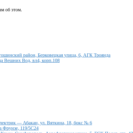
м об этом.
тошинский район, Берковецкая улица, 6, АГК Троянда
ца Вешних Вод, вл4, корп.108
ектрик — Абакан, ул. Вяткина, 18, бокс № 6
а Фрунзе, 119/5С24