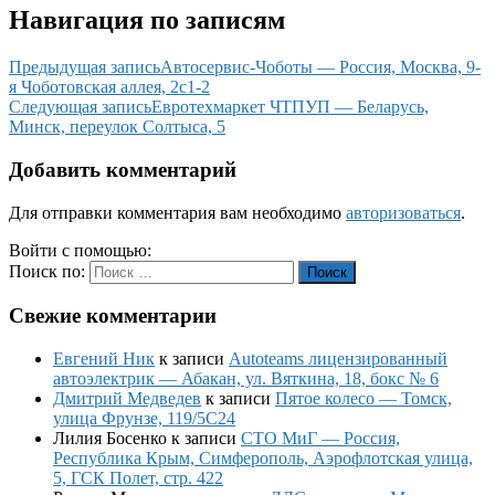
Навигация по записям
Предыдущая запись
Автосервис-Чоботы — Россия, Москва, 9-
я Чоботовская аллея, 2с1-2
Следующая запись
Евротехмаркет ЧТПУП — Беларусь,
Минск, переулок Солтыса, 5
Добавить комментарий
Для отправки комментария вам необходимо
авторизоваться
.
Войти с помощью:
Поиск по:
Поиск
Свежие комментарии
Евгений Ник
к записи
Autoteams лицензированный
автоэлектрик — Абакан, ул. Вяткина, 18, бокс № 6
Дмитрий Медведев
к записи
Пятое колесо — Томск,
улица Фрунзе, 119/5С24
Лилия Босенко
к записи
СТО МиГ — Россия,
Республика Крым, Симферополь, Аэрофлотская улица,
5, ГСК Полет, стр. 422