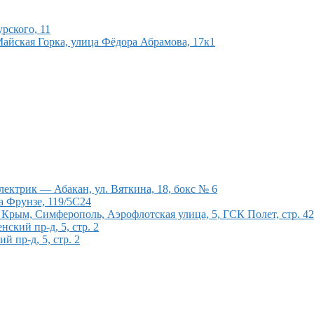
рского, 11
Майская Горка, улица Фёдора Абрамова, 17к1
ектрик — Абакан, ул. Вяткина, 18, бокс № 6
а Фрунзе, 119/5С24
рым, Симферополь, Аэрофлотская улица, 5, ГСК Полет, стр. 4
кий пр-д, 5, стр. 2
 пр-д, 5, стр. 2