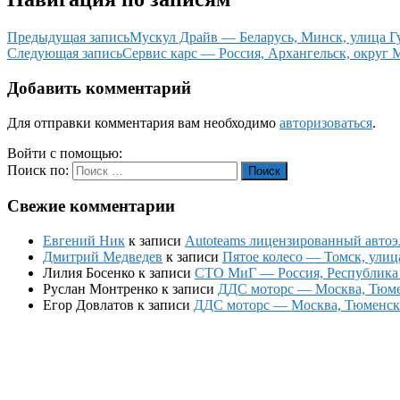
Предыдущая запись
Мускул Драйв — Беларусь, Минск, улица Гу
Следующая запись
Сервис карс — Россия, Архангельск, округ 
Добавить комментарий
Для отправки комментария вам необходимо
авторизоваться
.
Войти с помощью:
Поиск по:
Поиск
Свежие комментарии
Евгений Ник
к записи
Autoteams лицензированный автоэл
Дмитрий Медведев
к записи
Пятое колесо — Томск, улиц
Лилия Босенко
к записи
СТО МиГ — Россия, Республика К
Руслан Монтренко
к записи
ДДС моторс — Москва, Тюменс
Егор Довлатов
к записи
ДДС моторс — Москва, Тюменский