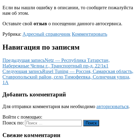
Если вы нашли ошибку в описании, то сообщите пожалуйста
нам об этом.
Оставьте свой
отзыв
о посещении данного автосервиса.
Рубрика:
Адресный справочник
Комментировать
Навигация по записям
Предыдущая запись
Netz — Республика Татарстан,
Набережные Челны г., Транспортный пр-д, 22/1к1
Следующая запись
Rusel Tuning — Россия, Самарская область,
Ставропольский район, село Тимофеевка, Солнечная улица,
1А
Добавить комментарий
Для отправки комментария вам необходимо
авторизоваться
.
Войти с помощью:
Поиск по:
Поиск
Свежие комментарии