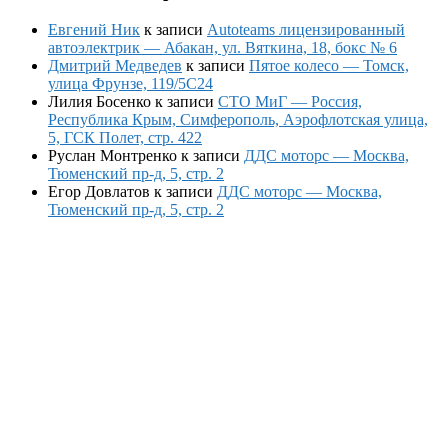
Евгений Ник
к записи
Autoteams лицензированный
автоэлектрик — Абакан, ул. Вяткина, 18, бокс № 6
Дмитрий Медведев
к записи
Пятое колесо — Томск,
улица Фрунзе, 119/5С24
Лилия Босенко
к записи
СТО МиГ — Россия,
Республика Крым, Симферополь, Аэрофлотская улица,
5, ГСК Полет, стр. 422
Руслан Монтренко
к записи
ДДС моторс — Москва,
Тюменский пр-д, 5, стр. 2
Егор Довлатов
к записи
ДДС моторс — Москва,
Тюменский пр-д, 5, стр. 2