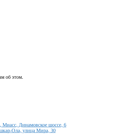
м об этом.
 Миасс, Динамовское шоссе, 6
шкар-Ола, улица Мира, 30