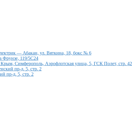
ектрик — Абакан, ул. Вяткина, 18, бокс № 6
а Фрунзе, 119/5С24
рым, Симферополь, Аэрофлотская улица, 5, ГСК Полет, стр. 4
кий пр-д, 5, стр. 2
 пр-д, 5, стр. 2