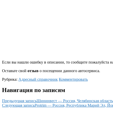
Если вы нашли ошибку в описании, то сообщите пожалуйста на
Оставьте свой
отзыв
о посещении данного автосервиса.
Рубрика:
Адресный справочник
Комментировать
Навигация по записям
Предыдущая запись
Шининвест — Россия, Челябинская область,
Следующая запись
Protrim — Россия, Республика Марий Эл, Йо