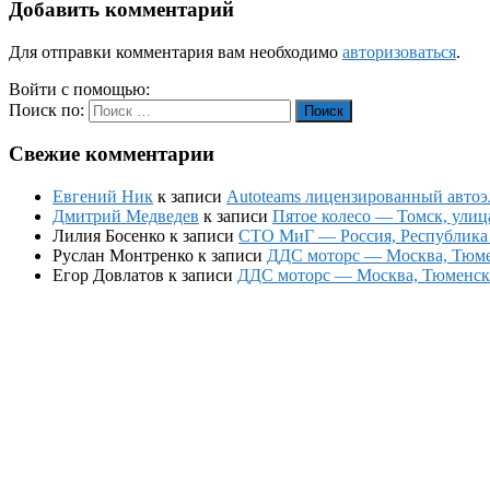
Добавить комментарий
Для отправки комментария вам необходимо
авторизоваться
.
Войти с помощью:
Поиск по:
Поиск
Свежие комментарии
Евгений Ник
к записи
Autoteams лицензированный автоэл
Дмитрий Медведев
к записи
Пятое колесо — Томск, улиц
Лилия Босенко
к записи
СТО МиГ — Россия, Республика К
Руслан Монтренко
к записи
ДДС моторс — Москва, Тюменс
Егор Довлатов
к записи
ДДС моторс — Москва, Тюменский