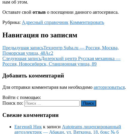
нам об этом.
Оставьте свой
отзыв
о посещении данного автосервиса.
Рубрика:
Адресный справочник
Комментировать
Навигация по записям
Предыдущая запись
Техцентр Suba.ru — Россия, Москва,
Поморская улица, 48Ас2
Следующая запись
Дилерский центр Русская механика —
Россия, Новосибирск, Станционная улица, 89
Добавить комментарий
Для отправки комментария вам необходимо
авторизоваться
.
Войти с помощью:
Поиск по:
Поиск
Свежие комментарии
Евгений Ник
к записи
Autoteams лицензированный
автоэлектрик — Абакан, ул. Вяткина, 18, бокс № 6