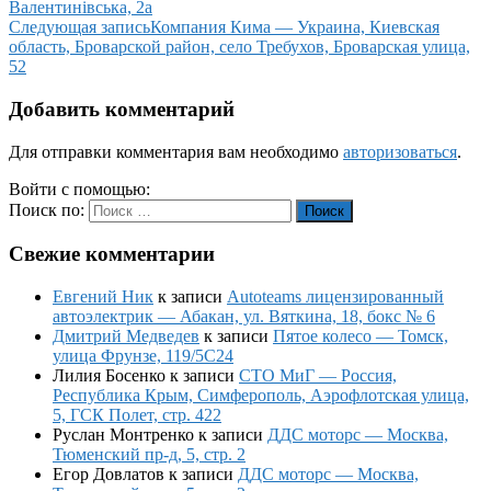
Валентинівська, 2а
Следующая запись
Компания Кима — Украина, Киевская
область, Броварской район, село Требухов, Броварская улица,
52
Добавить комментарий
Для отправки комментария вам необходимо
авторизоваться
.
Войти с помощью:
Поиск по:
Поиск
Свежие комментарии
Евгений Ник
к записи
Autoteams лицензированный
автоэлектрик — Абакан, ул. Вяткина, 18, бокс № 6
Дмитрий Медведев
к записи
Пятое колесо — Томск,
улица Фрунзе, 119/5С24
Лилия Босенко
к записи
СТО МиГ — Россия,
Республика Крым, Симферополь, Аэрофлотская улица,
5, ГСК Полет, стр. 422
Руслан Монтренко
к записи
ДДС моторс — Москва,
Тюменский пр-д, 5, стр. 2
Егор Довлатов
к записи
ДДС моторс — Москва,