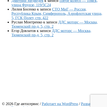
Дмитрий Медведев
к записи
Пятое колесо — Томск,
улица Фрунзе, 119/5С24
Лилия Босенко
к записи
СТО МиГ — Россия,
Республика Крым, Симферополь, Аэрофлотская улица,
5, ГСК Полет, стр. 422
Руслан Монтренко
к записи
ДДС моторс — Москва,
Тюменский пр-д, 5, стр. 2
Егор Довлатов
к записи
ДДС моторс — Москва,
Тюменский пр-д, 5, стр. 2
© 2026 Где автосервис
/
Работает на WordPress
/
Разработчик