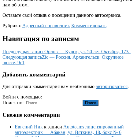
нам об этом.
Оставьте свой
отзыв
о посещении данного автосервиса.
Рубрика:
Адресный справочник
Комментировать
Навигация по записям
Предыдущая запись
Орлов — Курск, ул. 50 лет Октября, 173а
Следующая запись
Zic — Россия, Архангельск, Окружное
шоссе, 9с1
Добавить комментарий
Для отправки комментария вам необходимо
авторизоваться
.
Войти с помощью:
Поиск по:
Поиск
Свежие комментарии
Евгений Ник
к записи
Autoteams лицензированный
автоэлектрик — Абакан, ул. Вяткина, 18, бокс № 6