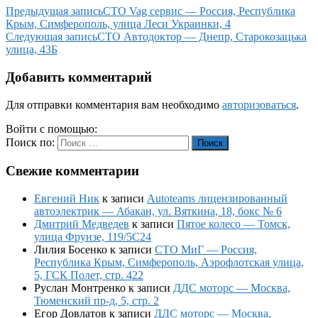
Предыдущая запись
СТО Vag сервис — Россия, Республика
Крым, Симферополь, улица Леси Украинки, 4
Следующая запись
СТО Автодоктор — Днепр, Старокозацька
улица, 43Б
Добавить комментарий
Для отправки комментария вам необходимо
авторизоваться
.
Войти с помощью:
Поиск по:
Поиск
Свежие комментарии
Евгений Ник
к записи
Autoteams лицензированный
автоэлектрик — Абакан, ул. Вяткина, 18, бокс № 6
Дмитрий Медведев
к записи
Пятое колесо — Томск,
улица Фрунзе, 119/5С24
Лилия Босенко
к записи
СТО МиГ — Россия,
Республика Крым, Симферополь, Аэрофлотская улица,
5, ГСК Полет, стр. 422
Руслан Монтренко
к записи
ДДС моторс — Москва,
Тюменский пр-д, 5, стр. 2
Егор Довлатов
к записи
ДДС моторс — Москва,