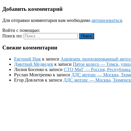
Добавить комментарий
Для отправки комментария вам необходимо
авторизоваться
.
Войти с помощью:
Поиск по:
Поиск
Свежие комментарии
Евгений Ник
к записи
Autoteams лицензированный автоэл
Дмитрий Медведев
к записи
Пятое колесо — Томск, улиц
Лилия Босенко
к записи
СТО МиГ — Россия, Республика К
Руслан Монтренко
к записи
ДДС моторс — Москва, Тюменс
Егор Довлатов
к записи
ДДС моторс — Москва, Тюменский