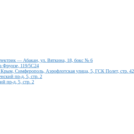
ектрик — Абакан, ул. Вяткина, 18, бокс № 6
а Фрунзе, 119/5С24
рым, Симферополь, Аэрофлотская улица, 5, ГСК Полет, стр. 4
кий пр-д, 5, стр. 2
 пр-д, 5, стр. 2