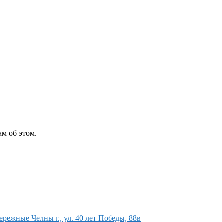
м об этом.
а
ежные Челны г., ул. 40 лет Победы, 88в