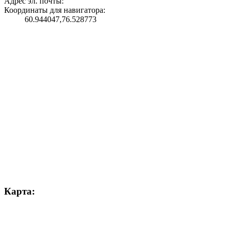
Адрес эл. почты:
Координаты для навигатора:
60.944047,76.528773
Карта: