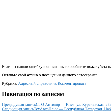
Если вы нашли ошибку в описании, то сообщите пожалуйста на
Оставьте свой
отзыв
о посещении данного автосервиса.
Рубрика:
Адресный справочник
Комментировать
Навигация по записям
Предыдущая запись
СТО Антикор — Киев, ул. Куреневская, 27
Следующая запись
ТехАвтоПлюс — Республика Татарстан, Набер