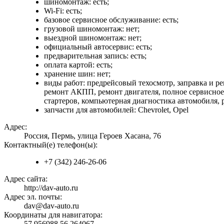
шиномонтаж: есть;
Wi-Fi: есть;
базовое сервисное обслуживание: есть;
грузовой шиномонтаж: нет;
выездной шиномонтаж: нет;
официальный автосервис: есть;
предварительная запись: есть;
оплата картой: есть;
хранение шин: нет;
виды работ: предрейсовый техосмотр, заправка и р
ремонт АКПП, ремонт двигателя, полное сервисное 
стартеров, компьютерная диагностика автомобиля, 
запчасти для автомобилей: Chevrolet, Opel
Адрес:
Россия, Пермь, улица Героев Хасана, 76
Контактный(е) телефон(ы):
+7 (342) 246-26-06
Адрес сайта:
http://dav-auto.ru
Адрес эл. почты:
dav@dav-auto.ru
Координаты для навигатора:
57.956988,56.264067