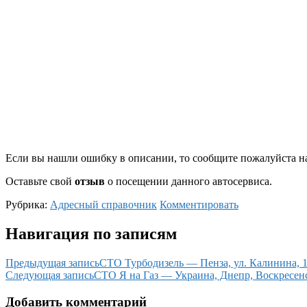
Если вы нашли ошибку в описании, то сообщите пожалуйста на
Оставьте свой
отзыв
о посещении данного автосервиса.
Рубрика:
Адресный справочник
Комментировать
Навигация по записям
Предыдущая запись
СТО Турбодизель — Пенза, ул. Калинина, 
Следующая запись
СТО Я на Газ — Украина, Днепр, Воскресенс
Добавить комментарий