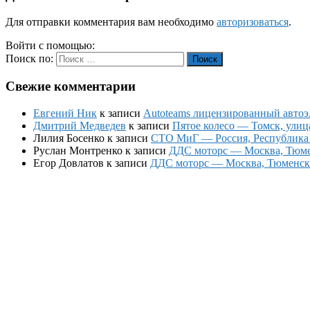
Для отправки комментария вам необходимо
авторизоваться
.
Войти с помощью:
Поиск по:
Поиск
Свежие комментарии
Евгений Ник
к записи
Autoteams лицензированный автоэл
Дмитрий Медведев
к записи
Пятое колесо — Томск, улиц
Лилия Босенко
к записи
СТО МиГ — Россия, Республика К
Руслан Монтренко
к записи
ДДС моторс — Москва, Тюменс
Егор Довлатов
к записи
ДДС моторс — Москва, Тюменский