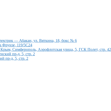
ектрик — Абакан, ул. Вяткина, 18, бокс № 6
а Фрунзе, 119/5С24
рым, Симферополь, Аэрофлотская улица, 5, ГСК Полет, стр. 4
кий пр-д, 5, стр. 2
 пр-д, 5, стр. 2