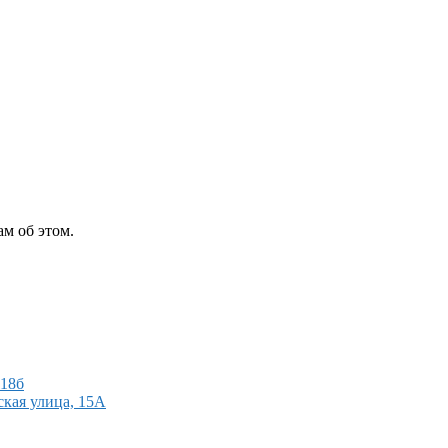
м об этом.
118б
кая улица, 15А