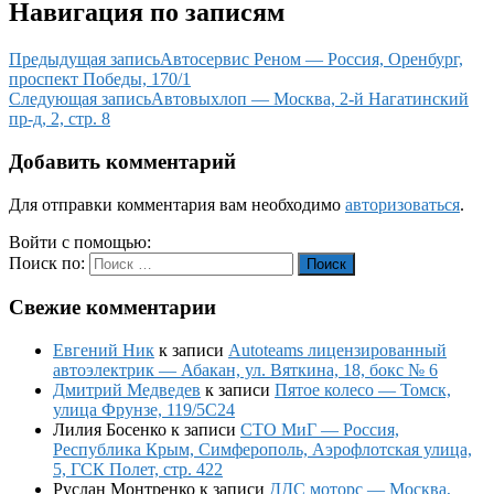
Навигация по записям
Предыдущая запись
Автосервис Реном — Россия, Оренбург,
проспект Победы, 170/1
Следующая запись
Автовыхлоп — Москва, 2-й Нагатинский
пр-д, 2, стр. 8
Добавить комментарий
Для отправки комментария вам необходимо
авторизоваться
.
Войти с помощью:
Поиск по:
Поиск
Свежие комментарии
Евгений Ник
к записи
Autoteams лицензированный
автоэлектрик — Абакан, ул. Вяткина, 18, бокс № 6
Дмитрий Медведев
к записи
Пятое колесо — Томск,
улица Фрунзе, 119/5С24
Лилия Босенко
к записи
СТО МиГ — Россия,
Республика Крым, Симферополь, Аэрофлотская улица,
5, ГСК Полет, стр. 422
Руслан Монтренко
к записи
ДДС моторс — Москва,