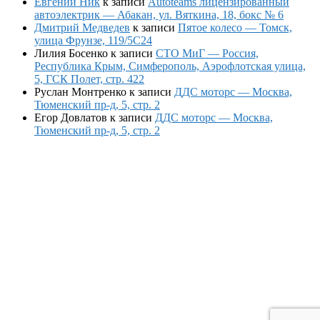
Евгений Ник
к записи
Autoteams лицензированный
автоэлектрик — Абакан, ул. Вяткина, 18, бокс № 6
Дмитрий Медведев
к записи
Пятое колесо — Томск,
улица Фрунзе, 119/5С24
Лилия Босенко
к записи
СТО МиГ — Россия,
Республика Крым, Симферополь, Аэрофлотская улица,
5, ГСК Полет, стр. 422
Руслан Монтренко
к записи
ДДС моторс — Москва,
Тюменский пр-д, 5, стр. 2
Егор Довлатов
к записи
ДДС моторс — Москва,
Тюменский пр-д, 5, стр. 2