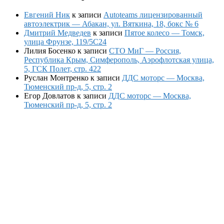
Евгений Ник
к записи
Autoteams лицензированный
автоэлектрик — Абакан, ул. Вяткина, 18, бокс № 6
Дмитрий Медведев
к записи
Пятое колесо — Томск,
улица Фрунзе, 119/5С24
Лилия Босенко
к записи
СТО МиГ — Россия,
Республика Крым, Симферополь, Аэрофлотская улица,
5, ГСК Полет, стр. 422
Руслан Монтренко
к записи
ДДС моторс — Москва,
Тюменский пр-д, 5, стр. 2
Егор Довлатов
к записи
ДДС моторс — Москва,
Тюменский пр-д, 5, стр. 2