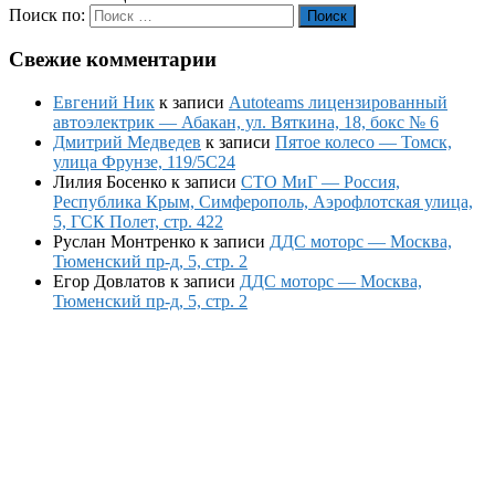
Поиск по:
Поиск
Свежие комментарии
Евгений Ник
к записи
Autoteams лицензированный
автоэлектрик — Абакан, ул. Вяткина, 18, бокс № 6
Дмитрий Медведев
к записи
Пятое колесо — Томск,
улица Фрунзе, 119/5С24
Лилия Босенко
к записи
СТО МиГ — Россия,
Республика Крым, Симферополь, Аэрофлотская улица,
5, ГСК Полет, стр. 422
Руслан Монтренко
к записи
ДДС моторс — Москва,
Тюменский пр-д, 5, стр. 2
Егор Довлатов
к записи
ДДС моторс — Москва,
Тюменский пр-д, 5, стр. 2