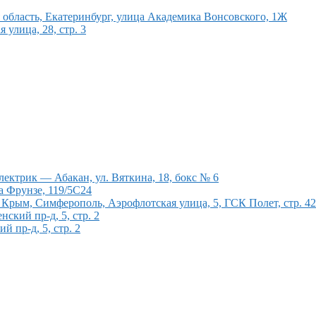
область, Екатеринбург, улица Академика Вонсовского, 1Ж
улица, 28, стр. 3
ектрик — Абакан, ул. Вяткина, 18, бокс № 6
а Фрунзе, 119/5С24
рым, Симферополь, Аэрофлотская улица, 5, ГСК Полет, стр. 4
кий пр-д, 5, стр. 2
 пр-д, 5, стр. 2