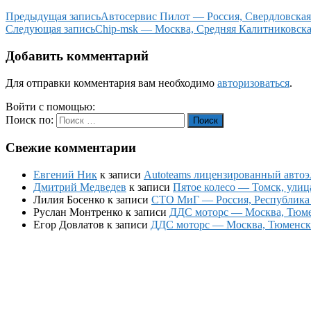
Предыдущая запись
Автосервис Пилот — Россия, Свердловская 
Следующая запись
Chip-msk — Москва, Средняя Калитниковская 
Добавить комментарий
Для отправки комментария вам необходимо
авторизоваться
.
Войти с помощью:
Поиск по:
Поиск
Свежие комментарии
Евгений Ник
к записи
Autoteams лицензированный автоэл
Дмитрий Медведев
к записи
Пятое колесо — Томск, улиц
Лилия Босенко
к записи
СТО МиГ — Россия, Республика К
Руслан Монтренко
к записи
ДДС моторс — Москва, Тюменс
Егор Довлатов
к записи
ДДС моторс — Москва, Тюменский