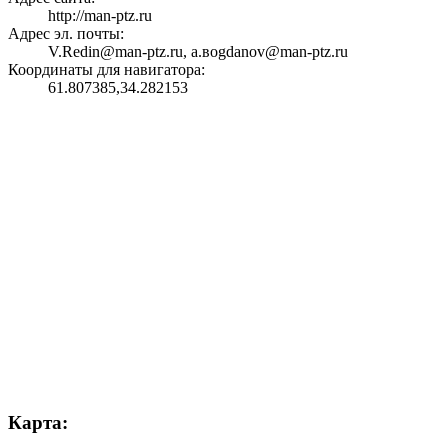
http://man-ptz.ru
Адрес эл. почты:
V.Redin@man-ptz.ru, a.вogdanov@man-ptz.ru
Координаты для навигатора:
61.807385,34.282153
Карта: