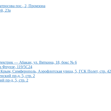
тросова пос., 2, Промзона
й, 23а
ектрик — Абакан, ул. Вяткина, 18, бокс № 6
а Фрунзе, 119/5С24
рым, Симферополь, Аэрофлотская улица, 5, ГСК Полет, стр. 4
кий пр-д, 5, стр. 2
 пр-д, 5, стр. 2