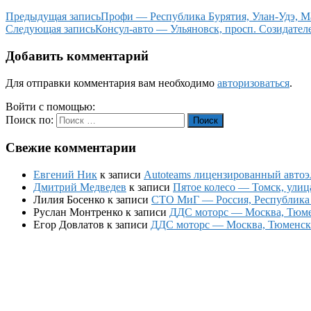
Предыдущая запись
Профи — Республика Бурятия, Улан-Удэ, Ма
Следующая запись
Консул-авто — Ульяновск, просп. Созидателе
Добавить комментарий
Для отправки комментария вам необходимо
авторизоваться
.
Войти с помощью:
Поиск по:
Поиск
Свежие комментарии
Евгений Ник
к записи
Autoteams лицензированный автоэл
Дмитрий Медведев
к записи
Пятое колесо — Томск, улиц
Лилия Босенко
к записи
СТО МиГ — Россия, Республика К
Руслан Монтренко
к записи
ДДС моторс — Москва, Тюменс
Егор Довлатов
к записи
ДДС моторс — Москва, Тюменский