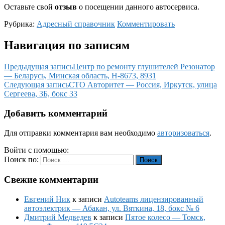
Оставьте свой
отзыв
о посещении данного автосервиса.
Рубрика:
Адресный справочник
Комментировать
Навигация по записям
Предыдущая запись
Центр по ремонту глушителей Резонатор
— Беларусь, Минская область, Н-8673, 8931
Следующая запись
СТО Авторитет — Россия, Иркутск, улица
Сергеева, 3Б, бокс 33
Добавить комментарий
Для отправки комментария вам необходимо
авторизоваться
.
Войти с помощью:
Поиск по:
Поиск
Свежие комментарии
Евгений Ник
к записи
Autoteams лицензированный
автоэлектрик — Абакан, ул. Вяткина, 18, бокс № 6
Дмитрий Медведев
к записи
Пятое колесо — Томск,