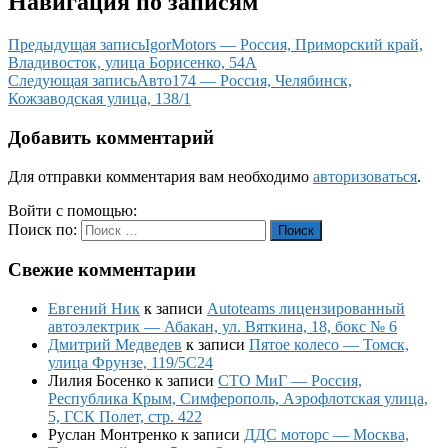
Навигация по записям
Предыдущая запись
IgorMotors — Россия, Приморский край,
Владивосток, улица Борисенко, 54А
Следующая запись
Авто174 — Россия, Челябинск,
Кожзаводская улица, 138/1
Добавить комментарий
Для отправки комментария вам необходимо
авторизоваться
.
Войти с помощью:
Поиск по:
Поиск
Свежие комментарии
Евгений Ник
к записи
Autoteams лицензированный
автоэлектрик — Абакан, ул. Вяткина, 18, бокс № 6
Дмитрий Медведев
к записи
Пятое колесо — Томск,
улица Фрунзе, 119/5С24
Лилия Босенко
к записи
СТО МиГ — Россия,
Республика Крым, Симферополь, Аэрофлотская улица,
5, ГСК Полет, стр. 422
Руслан Монтренко
к записи
ДДС моторс — Москва,