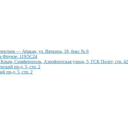
ектрик — Абакан, ул. Вяткина, 18, бокс № 6
а Фрунзе, 119/5С24
рым, Симферополь, Аэрофлотская улица, 5, ГСК Полет, стр. 4
кий пр-д, 5, стр. 2
 пр-д, 5, стр. 2