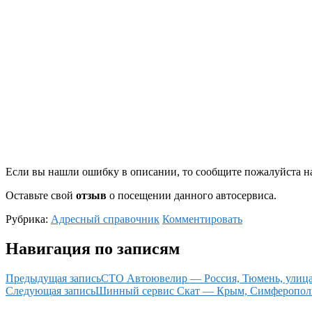
Если вы нашли ошибку в описании, то сообщите пожалуйста на
Оставьте свой
отзыв
о посещении данного автосервиса.
Рубрика:
Адресный справочник
Комментировать
Навигация по записям
Предыдущая запись
СТО Автоювелир — Россия, Тюмень, улица
Следующая запись
Шинный сервис Скат — Крым, Симферополь г