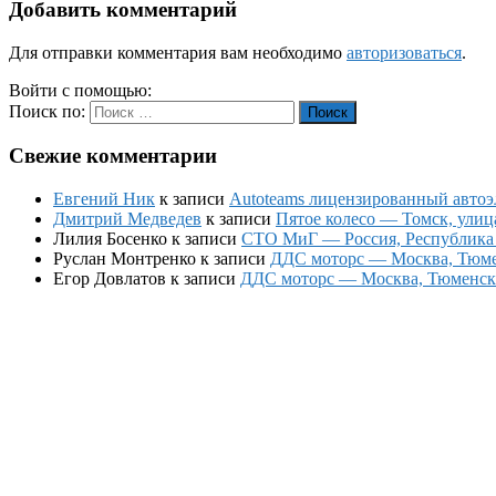
Добавить комментарий
Для отправки комментария вам необходимо
авторизоваться
.
Войти с помощью:
Поиск по:
Поиск
Свежие комментарии
Евгений Ник
к записи
Autoteams лицензированный автоэл
Дмитрий Медведев
к записи
Пятое колесо — Томск, улиц
Лилия Босенко
к записи
СТО МиГ — Россия, Республика К
Руслан Монтренко
к записи
ДДС моторс — Москва, Тюменс
Егор Довлатов
к записи
ДДС моторс — Москва, Тюменский