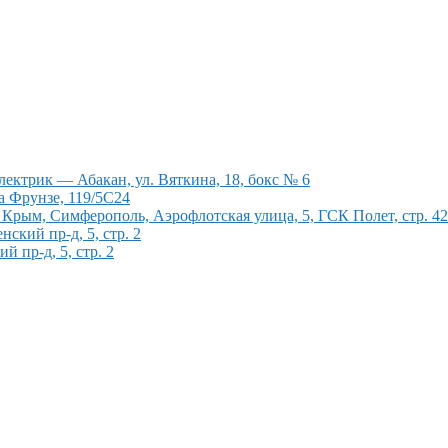
ектрик — Абакан, ул. Вяткина, 18, бокс № 6
а Фрунзе, 119/5С24
рым, Симферополь, Аэрофлотская улица, 5, ГСК Полет, стр. 4
кий пр-д, 5, стр. 2
 пр-д, 5, стр. 2