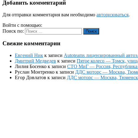
Добавить комментарий
Для отправки комментария вам необходимо
авторизоваться
.
Войти с помощью:
Поиск по:
Поиск
Свежие комментарии
Евгений Ник
к записи
Autoteams лицензированный автоэл
Дмитрий Медведев
к записи
Пятое колесо — Томск, улиц
Лилия Босенко
к записи
СТО МиГ — Россия, Республика К
Руслан Монтренко
к записи
ДДС моторс — Москва, Тюменс
Егор Довлатов
к записи
ДДС моторс — Москва, Тюменский