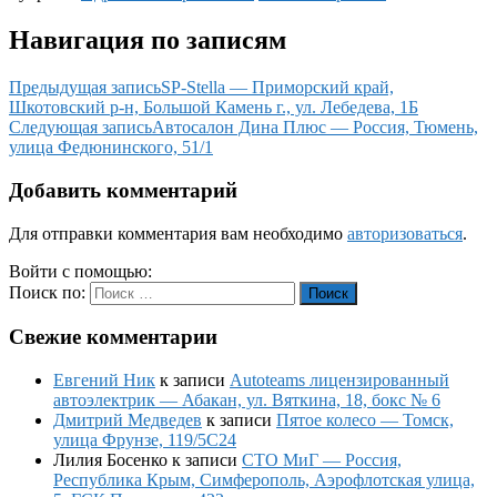
Навигация по записям
Предыдущая запись
SP-Stella — Приморский край,
Шкотовский р-н, Большой Камень г., ул. Лебедева, 1Б
Следующая запись
Автосалон Дина Плюс — Россия, Тюмень,
улица Федюнинского, 51/1
Добавить комментарий
Для отправки комментария вам необходимо
авторизоваться
.
Войти с помощью:
Поиск по:
Поиск
Свежие комментарии
Евгений Ник
к записи
Autoteams лицензированный
автоэлектрик — Абакан, ул. Вяткина, 18, бокс № 6
Дмитрий Медведев
к записи
Пятое колесо — Томск,
улица Фрунзе, 119/5С24
Лилия Босенко
к записи
СТО МиГ — Россия,
Республика Крым, Симферополь, Аэрофлотская улица,