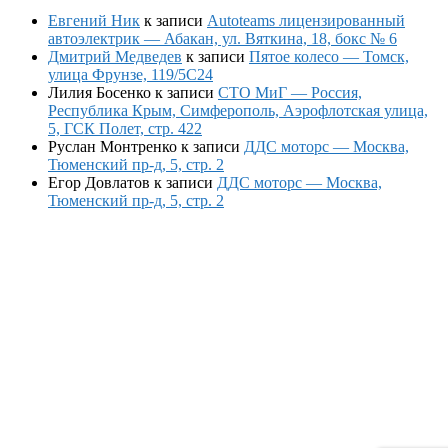
Евгений Ник
к записи
Autoteams лицензированный
автоэлектрик — Абакан, ул. Вяткина, 18, бокс № 6
Дмитрий Медведев
к записи
Пятое колесо — Томск,
улица Фрунзе, 119/5С24
Лилия Босенко
к записи
СТО МиГ — Россия,
Республика Крым, Симферополь, Аэрофлотская улица,
5, ГСК Полет, стр. 422
Руслан Монтренко
к записи
ДДС моторс — Москва,
Тюменский пр-д, 5, стр. 2
Егор Довлатов
к записи
ДДС моторс — Москва,
Тюменский пр-д, 5, стр. 2