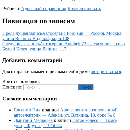
Рубрика:
Адресный справочник
Комментировать
Навигация по записям
Предыдущая запись
Автосервис Ford-sun — Россия, Москва,
улица Вешних Вод, вл4, корп.108
Следующая запись
Автосервис Autohelp73 — Ульяновск, село
Белый Ключ, улица Ленина, 117
Добавить комментарий
Для отправки комментария вам необходимо
авторизоваться
.
Войти с помощью:
Поиск по:
Поиск
Свежие комментарии
Евгений Ник
к записи
Autoteams лицензированный
автоэлектрик — Абакан, ул. Вяткина, 18, бокс № 6
Дмитрий Медведев
к записи
Пятое колесо — Томск,
улица Фрунзе, 119/5С24