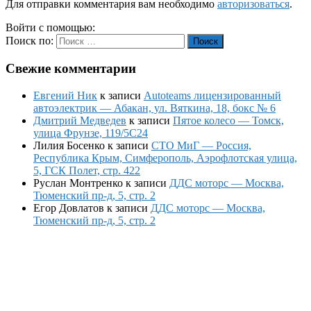
Для отправки комментария вам необходимо
авторизоваться
.
Войти с помощью:
Поиск по:
Поиск
Свежие комментарии
Евгений Ник
к записи
Autoteams лицензированный
автоэлектрик — Абакан, ул. Вяткина, 18, бокс № 6
Дмитрий Медведев
к записи
Пятое колесо — Томск,
улица Фрунзе, 119/5С24
Лилия Босенко
к записи
СТО МиГ — Россия,
Республика Крым, Симферополь, Аэрофлотская улица,
5, ГСК Полет, стр. 422
Руслан Монтренко
к записи
ДДС моторс — Москва,
Тюменский пр-д, 5, стр. 2
Егор Довлатов
к записи
ДДС моторс — Москва,
Тюменский пр-д, 5, стр. 2