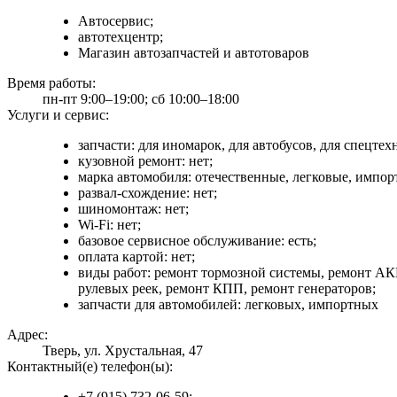
Автосервис;
автотехцентр;
Магазин автозапчастей и автотоваров
Время работы:
пн-пт 9:00–19:00; сб 10:00–18:00
Услуги и сервис:
запчасти: для иномарок, для автобусов, для спецте
кузовной ремонт: нет;
марка автомобиля: отечественные, легковые, импор
развал-схождение: нет;
шиномонтаж: нет;
Wi-Fi: нет;
базовое сервисное обслуживание: есть;
оплата картой: нет;
виды работ: ремонт тормозной системы, ремонт АКП
рулевых реек, ремонт КПП, ремонт генераторов;
запчасти для автомобилей: легковых, импортных
Адрес:
Тверь, ул. Хрустальная, 47
Контактный(е) телефон(ы):
+7 (915) 732-06-59;