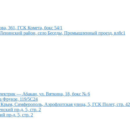
а, 361, ГСК Комета, бокс 54/1
 Ленинский район, село Беседы, Промышленный проезд, вл8с1
ектрик — Абакан, ул. Вяткина, 18, бокс № 6
а Фрунзе, 119/5С24
рым, Симферополь, Аэрофлотская улица, 5, ГСК Полет, стр. 4
кий пр-д, 5, стр. 2
 пр-д, 5, стр. 2