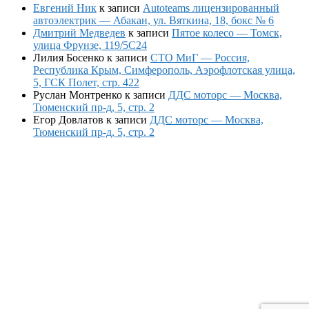
Евгений Ник
к записи
Autoteams лицензированный
автоэлектрик — Абакан, ул. Вяткина, 18, бокс № 6
Дмитрий Медведев
к записи
Пятое колесо — Томск,
улица Фрунзе, 119/5С24
Лилия Босенко
к записи
СТО МиГ — Россия,
Республика Крым, Симферополь, Аэрофлотская улица,
5, ГСК Полет, стр. 422
Руслан Монтренко
к записи
ДДС моторс — Москва,
Тюменский пр-д, 5, стр. 2
Егор Довлатов
к записи
ДДС моторс — Москва,
Тюменский пр-д, 5, стр. 2