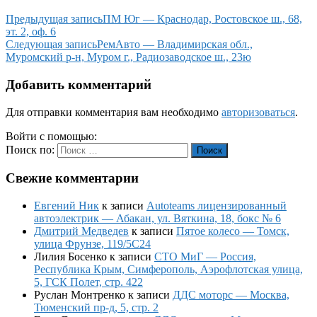
Предыдущая запись
ПМ Юг — Краснодар, Ростовское ш., 68,
эт. 2, оф. 6
Следующая запись
РемАвто — Владимирская обл.,
Муромский р-н, Муром г., Радиозаводское ш., 23ю
Добавить комментарий
Для отправки комментария вам необходимо
авторизоваться
.
Войти с помощью:
Поиск по:
Поиск
Свежие комментарии
Евгений Ник
к записи
Autoteams лицензированный
автоэлектрик — Абакан, ул. Вяткина, 18, бокс № 6
Дмитрий Медведев
к записи
Пятое колесо — Томск,
улица Фрунзе, 119/5С24
Лилия Босенко
к записи
СТО МиГ — Россия,
Республика Крым, Симферополь, Аэрофлотская улица,
5, ГСК Полет, стр. 422
Руслан Монтренко
к записи
ДДС моторс — Москва,
Тюменский пр-д, 5, стр. 2