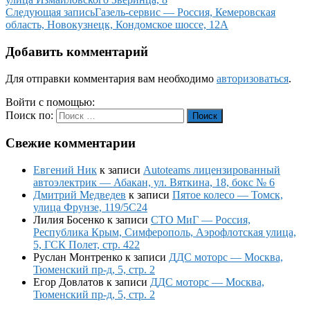
Следующая запись
Газель-сервис — Россия, Кемеровская
область, Новокузнецк, Кондомское шоссе, 12А
Добавить комментарий
Для отправки комментария вам необходимо
авторизоваться
.
Войти с помощью:
Поиск по:
Поиск
Свежие комментарии
Евгений Ник
к записи
Autoteams лицензированный
автоэлектрик — Абакан, ул. Вяткина, 18, бокс № 6
Дмитрий Медведев
к записи
Пятое колесо — Томск,
улица Фрунзе, 119/5С24
Лилия Босенко
к записи
СТО МиГ — Россия,
Республика Крым, Симферополь, Аэрофлотская улица,
5, ГСК Полет, стр. 422
Руслан Монтренко
к записи
ДДС моторс — Москва,
Тюменский пр-д, 5, стр. 2
Егор Довлатов
к записи
ДДС моторс — Москва,
Тюменский пр-д, 5, стр. 2