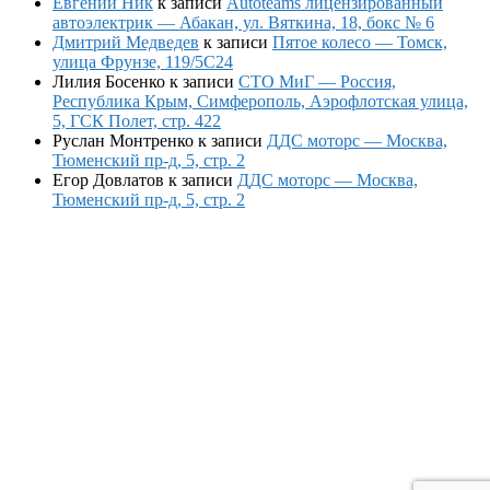
Евгений Ник
к записи
Autoteams лицензированный
автоэлектрик — Абакан, ул. Вяткина, 18, бокс № 6
Дмитрий Медведев
к записи
Пятое колесо — Томск,
улица Фрунзе, 119/5С24
Лилия Босенко
к записи
СТО МиГ — Россия,
Республика Крым, Симферополь, Аэрофлотская улица,
5, ГСК Полет, стр. 422
Руслан Монтренко
к записи
ДДС моторс — Москва,
Тюменский пр-д, 5, стр. 2
Егор Довлатов
к записи
ДДС моторс — Москва,
Тюменский пр-д, 5, стр. 2