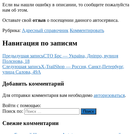
Если вы нашли ошибку в описании, то сообщите пожалуйста
нам об этом.
Оставьте свой
отзыв
о посещении данного автосервиса.
Рубрика:
Адресный справочник
Комментировать
Навигация по записям
Предыдущая запись
СТО Брс — Україна, Дніпро, вулиця
Полєнова, 18
Следующая запись
X-TrailShop — Россия, Санкт-Петербург,
улица Салова, 49А
Добавить комментарий
Для отправки комментария вам необходимо
авторизоваться
.
Войти с помощью:
Поиск по:
Поиск
Свежие комментарии