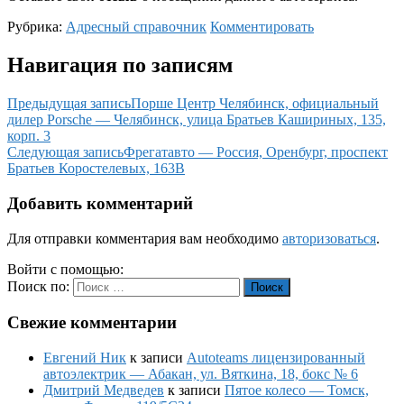
Рубрика:
Адресный справочник
Комментировать
Навигация по записям
Предыдущая запись
Порше Центр Челябинск, официальный
дилер Porsche — Челябинск, улица Братьев Кашириных, 135,
корп. 3
Следующая запись
Фрегатавто — Россия, Оренбург, проспект
Братьев Коростелевых, 163В
Добавить комментарий
Для отправки комментария вам необходимо
авторизоваться
.
Войти с помощью:
Поиск по:
Поиск
Свежие комментарии
Евгений Ник
к записи
Autoteams лицензированный
автоэлектрик — Абакан, ул. Вяткина, 18, бокс № 6
Дмитрий Медведев
к записи
Пятое колесо — Томск,