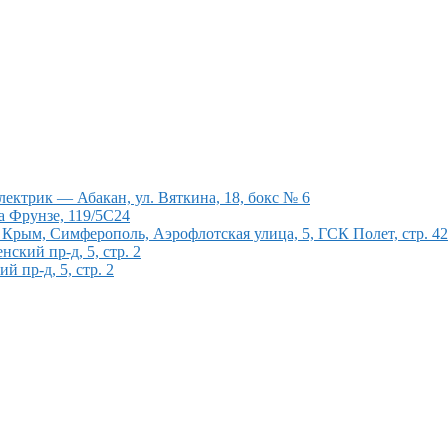
ектрик — Абакан, ул. Вяткина, 18, бокс № 6
а Фрунзе, 119/5С24
рым, Симферополь, Аэрофлотская улица, 5, ГСК Полет, стр. 4
кий пр-д, 5, стр. 2
 пр-д, 5, стр. 2