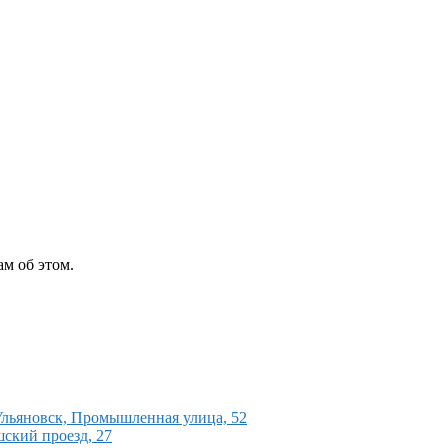
м об этом.
льяновск, Промышленная улица, 52
ский проезд, 27