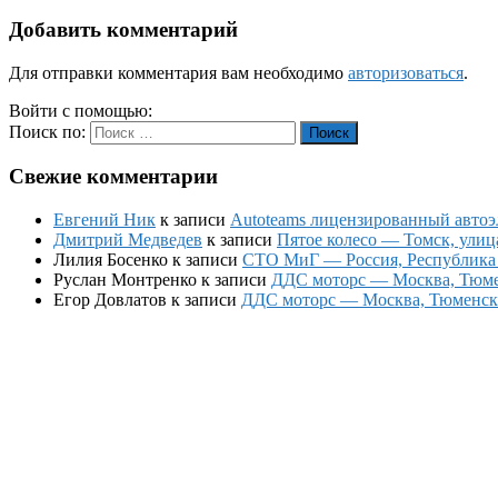
Добавить комментарий
Для отправки комментария вам необходимо
авторизоваться
.
Войти с помощью:
Поиск по:
Поиск
Свежие комментарии
Евгений Ник
к записи
Autoteams лицензированный автоэл
Дмитрий Медведев
к записи
Пятое колесо — Томск, улиц
Лилия Босенко
к записи
СТО МиГ — Россия, Республика К
Руслан Монтренко
к записи
ДДС моторс — Москва, Тюменс
Егор Довлатов
к записи
ДДС моторс — Москва, Тюменский