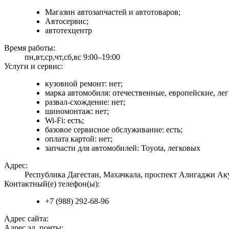
Магазин автозапчастей и автотоваров;
Автосервис;
автотехцентр
Время работы:
пн,вт,ср,чт,сб,вс 9:00–19:00
Услуги и сервис:
кузовной ремонт: нет;
марка автомобиля: отечественные, европейские, ле
развал-схождение: нет;
шиномонтаж: нет;
Wi-Fi: есть;
базовое сервисное обслуживание: есть;
оплата картой: нет;
запчасти для автомобилей: Toyota, легковых
Адрес:
Республика Дагестан, Махачкала, проспект Алигаджи Ак
Контактный(е) телефон(ы):
+7 (988) 292-68-96
Адрес сайта:
Адрес эл. почты: