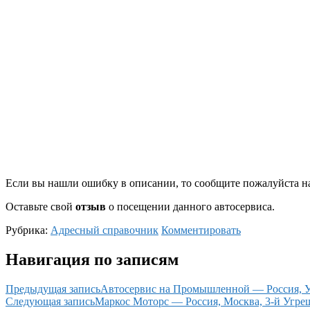
Если вы нашли ошибку в описании, то сообщите пожалуйста на
Оставьте свой
отзыв
о посещении данного автосервиса.
Рубрика:
Адресный справочник
Комментировать
Навигация по записям
Предыдущая запись
Автосервис на Промышленной — Россия, У
Следующая запись
Маркос Моторс — Россия, Москва, 3-й Угреш