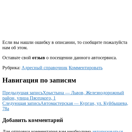
Если вы нашли ошибку в описании, то сообщите пожалуйста
нам об этом.
Оставьте свой
отзыв
о посещении данного автосервиса.
Рубрика:
Адресный справочник
Комментировать
Навигация по записям
Предыдущая запись
Хрыстына — Львов, Железнодорожный
район, улица Пясецкого, 1
Следующая запись
Автомастерская — Курган, ул. Куйбышева,
78а
Добавить комментарий
Для отправки комментария вам необходимо
авторизоваться
.