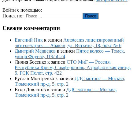
Войти с помощью:
Поиск по:
Поиск
Свежие комментарии
Евгений Ник
к записи
Autoteams лицензированный
автоэлектрик — Абакан, ул. Вяткина, 18, бокс № 6
Дмитрий Медведев
к записи
Пятое колесо — Томск,
улица Фрунзе, 119/5С24
Лилия Босенко
к записи
СТО МиГ — Россия,
Республика Крым, Симферополь, Аэрофлотская улица,
5, ГСК Полет, стр. 422
Руслан Монтренко
к записи
ДДС моторс — Москва,
Тюменский пр-д, 5, стр. 2
Егор Довлатов
к записи
ДДС моторс — Москва,
Тюменский пр-д, 5, стр. 2