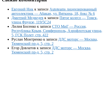
Евгений Ник
к записи
Autoteams лицензированный
автоэлектрик — Абакан, ул. Вяткина, 18, бокс № 6
Дмитрий Медведев
к записи
Пятое колесо — Томск,
улица Фрунзе, 119/5С24
Лилия Босенко
к записи
СТО МиГ — Россия,
Республика Крым, Симферополь, Аэрофлотская улица,
5, ГСК Полет, стр. 422
Руслан Монтренко
к записи
ДДС моторс — Москва,
Тюменский пр-д, 5, стр. 2
Егор Довлатов
к записи
ДДС моторс — Москва,
Тюменский пр-д, 5, стр. 2