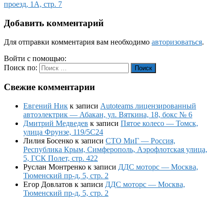
проезд, 1А, стр. 7
Добавить комментарий
Для отправки комментария вам необходимо
авторизоваться
.
Войти с помощью:
Поиск по:
Поиск
Свежие комментарии
Евгений Ник
к записи
Autoteams лицензированный
автоэлектрик — Абакан, ул. Вяткина, 18, бокс № 6
Дмитрий Медведев
к записи
Пятое колесо — Томск,
улица Фрунзе, 119/5С24
Лилия Босенко
к записи
СТО МиГ — Россия,
Республика Крым, Симферополь, Аэрофлотская улица,
5, ГСК Полет, стр. 422
Руслан Монтренко
к записи
ДДС моторс — Москва,
Тюменский пр-д, 5, стр. 2
Егор Довлатов
к записи
ДДС моторс — Москва,
Тюменский пр-д, 5, стр. 2