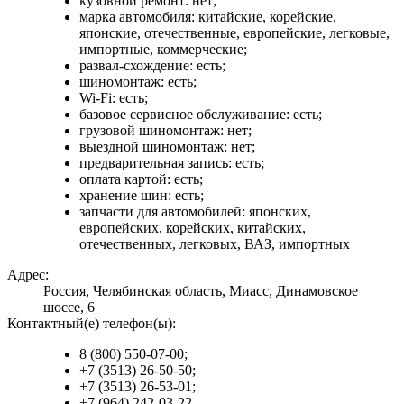
кузовной ремонт: нет;
марка автомобиля: китайские, корейские,
японские, отечественные, европейские, легковые,
импортные, коммерческие;
развал-схождение: есть;
шиномонтаж: есть;
Wi-Fi: есть;
базовое сервисное обслуживание: есть;
грузовой шиномонтаж: нет;
выездной шиномонтаж: нет;
предварительная запись: есть;
оплата картой: есть;
хранение шин: есть;
запчасти для автомобилей: японских,
европейских, корейских, китайских,
отечественных, легковых, ВАЗ, импортных
Адрес:
Россия, Челябинская область, Миасс, Динамовское
шоссе, 6
Контактный(е) телефон(ы):
8 (800) 550-07-00;
+7 (3513) 26-50-50;
+7 (3513) 26-53-01;
+7 (964) 242-03-22