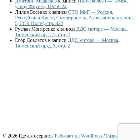
Дмитрий Медведев
к записи
Пятое колесо — Томск,
улица Фрунзе, 119/5С24
Лилия Босенко
к записи
СТО МиГ — Россия,
Республика Крым, Симферополь, Аэрофлотская улица,
5, ГСК Полет, стр. 422
Руслан Монтренко
к записи
ДДС моторс — Москва,
Тюменский пр-д, 5, стр. 2
Егор Довлатов
к записи
ДДС моторс — Москва,
Тюменский пр-д, 5, стр. 2
© 2026 Где автосервис
/
Работает на WordPress
/
Разработчик