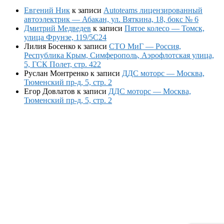
Евгений Ник
к записи
Autoteams лицензированный
автоэлектрик — Абакан, ул. Вяткина, 18, бокс № 6
Дмитрий Медведев
к записи
Пятое колесо — Томск,
улица Фрунзе, 119/5С24
Лилия Босенко
к записи
СТО МиГ — Россия,
Республика Крым, Симферополь, Аэрофлотская улица,
5, ГСК Полет, стр. 422
Руслан Монтренко
к записи
ДДС моторс — Москва,
Тюменский пр-д, 5, стр. 2
Егор Довлатов
к записи
ДДС моторс — Москва,
Тюменский пр-д, 5, стр. 2