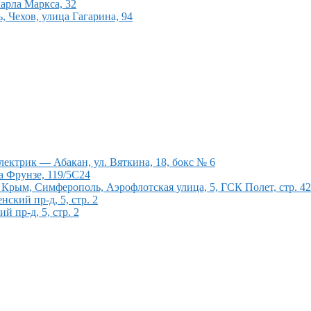
арла Маркса, 32
 Чехов, улица Гагарина, 94
ектрик — Абакан, ул. Вяткина, 18, бокс № 6
а Фрунзе, 119/5С24
рым, Симферополь, Аэрофлотская улица, 5, ГСК Полет, стр. 4
кий пр-д, 5, стр. 2
 пр-д, 5, стр. 2