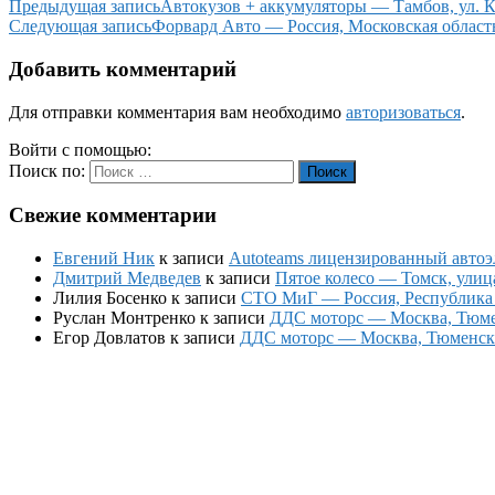
Предыдущая запись
Автокузов + аккумуляторы — Тамбов, ул. К
Следующая запись
Форвард Авто — Россия, Московская область,
Добавить комментарий
Для отправки комментария вам необходимо
авторизоваться
.
Войти с помощью:
Поиск по:
Поиск
Свежие комментарии
Евгений Ник
к записи
Autoteams лицензированный автоэл
Дмитрий Медведев
к записи
Пятое колесо — Томск, улиц
Лилия Босенко
к записи
СТО МиГ — Россия, Республика К
Руслан Монтренко
к записи
ДДС моторс — Москва, Тюменс
Егор Довлатов
к записи
ДДС моторс — Москва, Тюменский