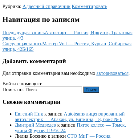
Рубрика:
Адресный справочник
Комментировать
Навигация по записям
Предыдущая запись
Автостарт — Россия, Иркутск, Трактовая
улица, 4/3
Следующая запись
Мастер Volt — Россия, Курган, Сибирская
улица, 42Б/165
Добавить комментарий
Для отправки комментария вам необходимо
авторизоваться
.
Войти с помощью:
Поиск по:
Поиск
Свежие комментарии
Евгений Ник
к записи
Autoteams лицензированный
автоэлектрик — Абакан, ул. Вяткина, 18, бокс № 6
Дмитрий Медведев
к записи
Пятое колесо — Томск,
улица Фрунзе, 119/5С24
Лилия Босенко
к записи
СТО МиГ — Россия,