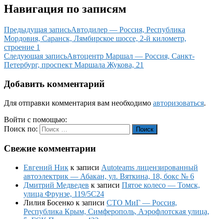
Навигация по записям
Предыдущая запись
Автодилер — Россия, Республика
Мордовия, Саранск, Лямбирское шоссе, 2-й километр,
строение 1
Следующая запись
Автоцентр Маршал — Россия, Санкт-
Петербург, проспект Маршала Жукова, 21
Добавить комментарий
Для отправки комментария вам необходимо
авторизоваться
.
Войти с помощью:
Поиск по:
Поиск
Свежие комментарии
Евгений Ник
к записи
Autoteams лицензированный
автоэлектрик — Абакан, ул. Вяткина, 18, бокс № 6
Дмитрий Медведев
к записи
Пятое колесо — Томск,
улица Фрунзе, 119/5С24
Лилия Босенко
к записи
СТО МиГ — Россия,
Республика Крым, Симферополь, Аэрофлотская улица,