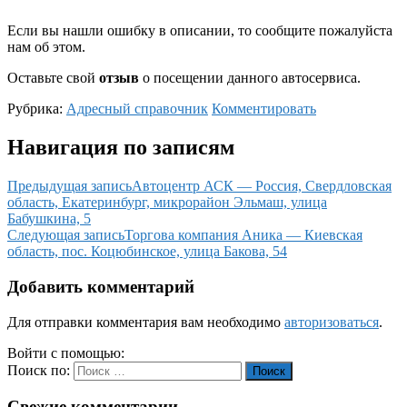
Если вы нашли ошибку в описании, то сообщите пожалуйста
нам об этом.
Оставьте свой
отзыв
о посещении данного автосервиса.
Рубрика:
Адресный справочник
Комментировать
Навигация по записям
Предыдущая запись
Автоцентр АСК — Россия, Свердловская
область, Екатеринбург, микрорайон Эльмаш, улица
Бабушкина, 5
Следующая запись
Торгова компания Аника — Киевская
область, пос. Коцюбинское, улица Бакова, 54
Добавить комментарий
Для отправки комментария вам необходимо
авторизоваться
.
Войти с помощью:
Поиск по:
Поиск
Свежие комментарии