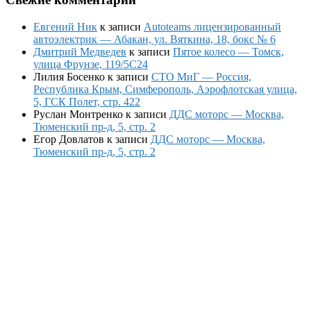
Евгений Ник
к записи
Autoteams лицензированный
автоэлектрик — Абакан, ул. Вяткина, 18, бокс № 6
Дмитрий Медведев
к записи
Пятое колесо — Томск,
улица Фрунзе, 119/5С24
Лилия Босенко
к записи
СТО МиГ — Россия,
Республика Крым, Симферополь, Аэрофлотская улица,
5, ГСК Полет, стр. 422
Руслан Монтренко
к записи
ДДС моторс — Москва,
Тюменский пр-д, 5, стр. 2
Егор Довлатов
к записи
ДДС моторс — Москва,
Тюменский пр-д, 5, стр. 2