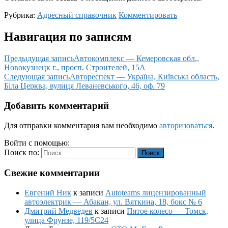
Рубрика:
Адресный справочник
Комментировать
Навигация по записям
Предыдущая запись
Автокомплекс — Кемеровская обл.,
Новокузнецк г., просп. Строителей, 15А
Следующая запись
Автореспект — Україна, Київська область,
Біла Церква, вулиця Леваневського, 46, оф. 79
Добавить комментарий
Для отправки комментария вам необходимо
авторизоваться
.
Войти с помощью:
Поиск по:
Поиск
Свежие комментарии
Евгений Ник
к записи
Autoteams лицензированный
автоэлектрик — Абакан, ул. Вяткина, 18, бокс № 6
Дмитрий Медведев
к записи
Пятое колесо — Томск,
улица Фрунзе, 119/5С24