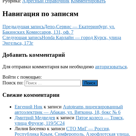
Рубрика:
Адресный справочник
Комментировать
Навигация по записям
Предыдущая запись
Депо-Сервис — Екатеринбург, ул.
Бакинских Комиссаров, 131, оф. 7
Следующая запись
Honda Карлайн — город Курск, улица
Энгельса, 173г
Добавить комментарий
Для отправки комментария вам необходимо
авторизоваться
.
Войти с помощью:
Поиск по:
Поиск
Свежие комментарии
Евгений Ник
к записи
Autoteams лицензированный
автоэлектрик — Абакан, ул. Вяткина, 18, бокс № 6
Дмитрий Медведев
к записи
Пятое колесо — Томск,
улица Фрунзе, 119/5С24
Лилия Босенко
к записи
СТО МиГ — Россия,
Республика Крым, Симферополь, Аэрофлотская улица,