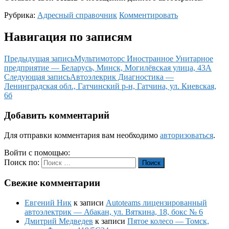
Рубрика:
Адресный справочник
Комментировать
Навигация по записям
Предыдущая запись
Мультимоторс Иностранное Унитарное
предприятие — Беларусь, Минск, Могилёвская улица, 43А
Следующая запись
Автоэлекрик Диагностика —
Ленинградская обл., Гатчинский р-н, Гатчина, ул. Киевская,
6б
Добавить комментарий
Для отправки комментария вам необходимо
авторизоваться
.
Войти с помощью:
Поиск по:
Поиск
Свежие комментарии
Евгений Ник
к записи
Autoteams лицензированный
автоэлектрик — Абакан, ул. Вяткина, 18, бокс № 6
Дмитрий Медведев
к записи
Пятое колесо — Томск,