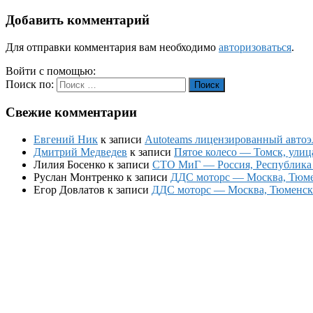
Добавить комментарий
Для отправки комментария вам необходимо
авторизоваться
.
Войти с помощью:
Поиск по:
Поиск
Свежие комментарии
Евгений Ник
к записи
Autoteams лицензированный автоэл
Дмитрий Медведев
к записи
Пятое колесо — Томск, улиц
Лилия Босенко
к записи
СТО МиГ — Россия, Республика К
Руслан Монтренко
к записи
ДДС моторс — Москва, Тюменс
Егор Довлатов
к записи
ДДС моторс — Москва, Тюменский