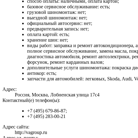
способ оплаты: наличными, оплата картой;
базовое сервисное обслуживание: есть;
грузовой шиномонтаж: нет;
выездной шиномонтаж: нет;
официальный автосервис: нет;
предварительная запись: нет;
оплата картой: есть;
хранение шин: нет;
виды работ: заправка и ремонт автокондиционера, 
полное сервисное обслуживание, замена масла, покр
диагностика автомобиля, ремонт автоэлектрики, ре
форсунок, ремонт карданных валов;
дополнительные услуги шиномонтажа: покраска ди
антикор: есть;
запчасти для автомобилей: легковых, Skoda, Audi, 
Адрес:
Россия, Москва, Лобненская улица 17с4
Контактный(е) телефон(ы):
+7 (495) 679-86-87;
+7 (495) 283-00-21
Адрес сайта:
http://vagroup.ru
Адрес эл. почты: