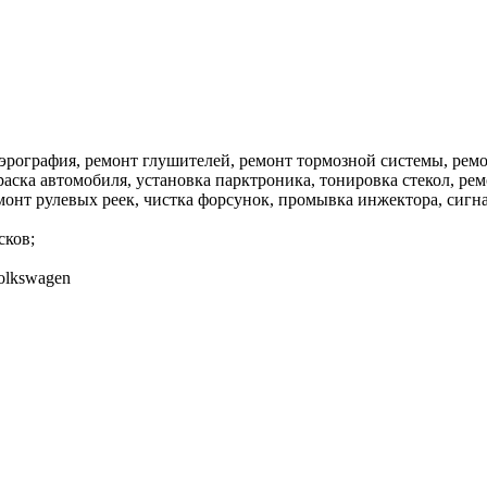
аэрография, ремонт глушителей, ремонт тормозной системы, ре
аска автомобиля, установка парктроника, тонировка стекол, рем
монт рулевых реек, чистка форсунок, промывка инжектора, сигн
сков;
Volkswagen