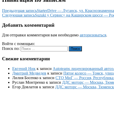
Предыдущая запись
StarterDrivе — Луганск, ул. Краснознаменна
Следующая запись
Suzuki у Сервис+ на Каширском шоссе — Рос
Добавить комментарий
Для отправки комментария вам необходимо
авторизоваться
.
Войти с помощью:
Поиск по:
Поиск
Свежие комментарии
Евгений Ник
к записи
Autoteams лицензированный автоэл
Дмитрий Медведев
к записи
Пятое колесо — Томск, улиц
Лилия Босенко
к записи
СТО МиГ — Россия, Республика К
Руслан Монтренко
к записи
ДДС моторс — Москва, Тюменс
Егор Довлатов
к записи
ДДС моторс — Москва, Тюменский