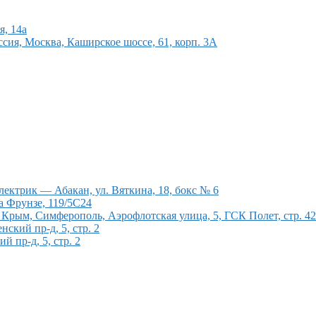
я, 14а
сия, Москва, Каширское шоссе, 61, корп. 3А
ектрик — Абакан, ул. Вяткина, 18, бокс № 6
а Фрунзе, 119/5С24
рым, Симферополь, Аэрофлотская улица, 5, ГСК Полет, стр. 4
кий пр-д, 5, стр. 2
 пр-д, 5, стр. 2